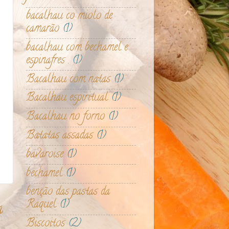
bacalhau co miolo de
camarão
(1)
bacalhau com bechamel e
espinafres .
(1)
Bacalhau com natas
(1)
Bacalhau espiritual
(1)
Bacalhau no forno
(1)
Batatas assadas
(1)
bavaroise
(1)
bechamel
(1)
benção das pastas da
Raquel
(1)
a
Biscoitos
(2)