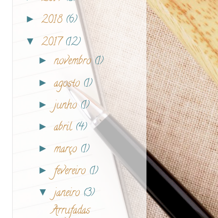
2018
(6)
►
2017
(12)
▼
novembro
(1)
►
agosto
(1)
►
junho
(1)
►
abril
(4)
►
março
(1)
►
fevereiro
(1)
►
janeiro
(3)
▼
Arrufadas