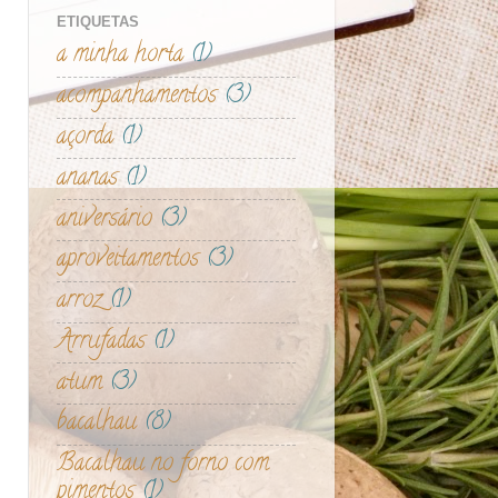
ETIQUETAS
a minha horta
(1)
acompanhamentos
(3)
açorda
(1)
ananas
(1)
aniversário
(3)
aproveitamentos
(3)
arroz
(1)
Arrufadas
(1)
atum
(3)
bacalhau
(8)
Bacalhau no forno com
pimentos
(1)