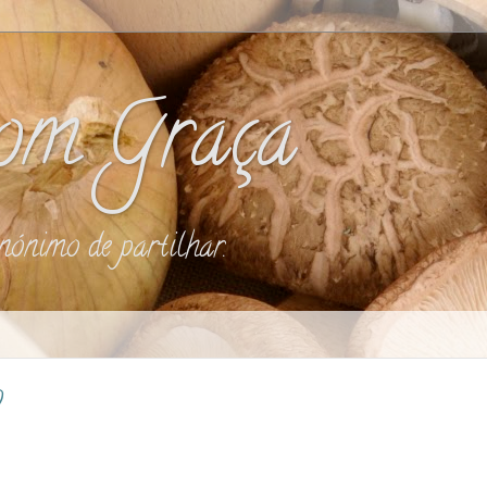
com Graça
nónimo de partilhar.
o