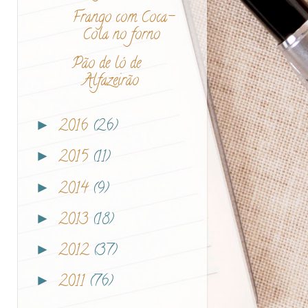
Frango com Coca-
Cola no forno
Pão de ló de
Alfazeirão
2016
(26)
►
2015
(11)
►
2014
(9)
►
2013
(18)
►
2012
(37)
►
2011
(76)
►