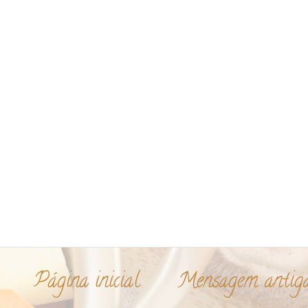
Página inicial
Mensagem antig