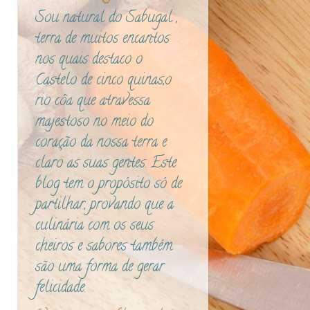
Sou natural do Sabugal ,
terra de muitos encantos
nos quais destaco o
Castelo de cinco quinas,o
rio côa que atravessa
majestoso no meio do
coração da nossa terra e
claro as suas gentes. Este
blog tem o propósito só de
partilhar, provando que a
culinária com os seus
cheiros e sabores também
são uma forma de gerar
felicidade.