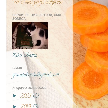
Ver o meu perfil completo
DEPOIS DE UMA LEITURA, UMA
SONECA
Kiko Obama
E-MAIL
gracataborda@gmail.com
ARQUIVO DO BLOGUE
2021
(2)
►
2019
(3)
►