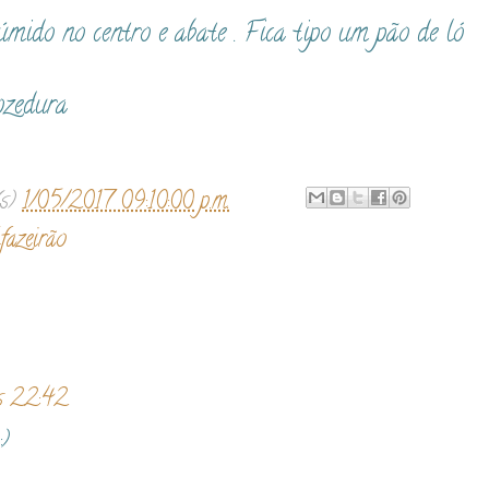
úmido no centro e abate . Fica tipo um pão de ló
ozedura
(s)
1/05/2017 09:10:00 p.m.
fazeirão
às 22:42
)