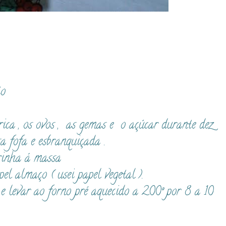
to
rica , os ovos , as gemas e o açúcar durante dez
 fofa e esbranquiçada .
rinha á massa
l almaço ( usei papel vegetal ).
 levar ao forno pré aquecido a 200º por 8 a 10