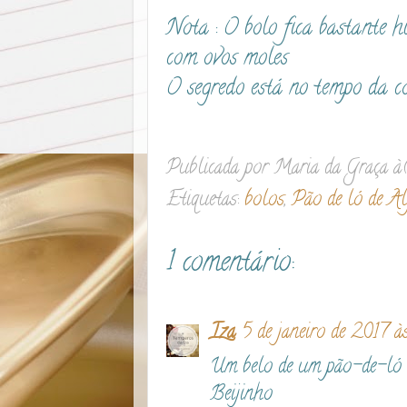
Nota : O bolo fica bastante h
com ovos moles
O segredo está no tempo da c
Publicada por
Maria da Graça
à
Etiquetas:
bolos
,
Pão de ló de Al
1 comentário:
Iza
5 de janeiro de 2017 
Um belo de um pão-de-ló :
Beijinho